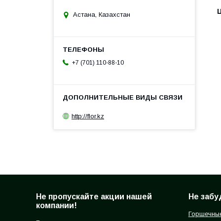
Астана, Казахстан
+7 (701) 110-88-10
http://flor.kz
Не пропускайте акции нашей
Не забу
компании!
Горшечные